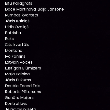
Elfu Paragrāfs
Dace Martinova, Lidija Jansone
Rumbas kvartets
Jānis Kalniņš
Uldis Ozoliņš
Patrisha
Buks
Cits kvartāls
Montana
Ivo Fomins
Latvian Voices
Lustīgais Blūmīzers
Maija Kalniņa
Jānis Bukums
Double Faced Eels
Roberts Pētersons
Gunārs Meijers
Kontraflovs
Jelgavas pilsēta