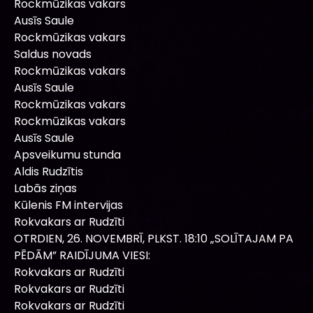
Rockmūzikas vakars
Ausīs Saule
Rockmūzikas vakars
Saldus novads
Rockmūzikas vakars
Ausīs Saule
Rockmūzikas vakars
Rockmūzikas vakars
Ausīs Saule
Apsveikumu stunda
Aldis Rudzītis
Labās ziņas
Kūlenis FM intervijas
Rokvakars ar Rudzīti
OTRDIEN, 26. NOVEMBRĪ, PLKST. 18:10 „SOLĪTAJAM PA
PĒDĀM” RAIDĪJUMA VIESI:
Rokvakars ar Rudzīti
Rokvakars ar Rudzīti
Rokvakars ar Rudzīti