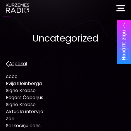
Nosūtīt ziņu
Uncategorized
Atpakaļ
cccc
Evija Kleinberga
Signe Krebse
Edgars Čeporjus
Signe Krebse
Aktuālā intervija
Zari
Sērkociņu cehs