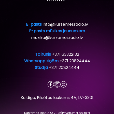
E-pasts
info@kurzemesradio.lv
E-pasts mūzikas jaunumiem
muzika@kurzemesradio.lv
Tālrunis
+371 63322132
Whatsapp ziņām
+371 20824444
Studija
+371 20824444
Kuldīga, Pilsētas laukums 4A, LV-3301
Kurzemes Radio © 2026
|
Privātuma politika