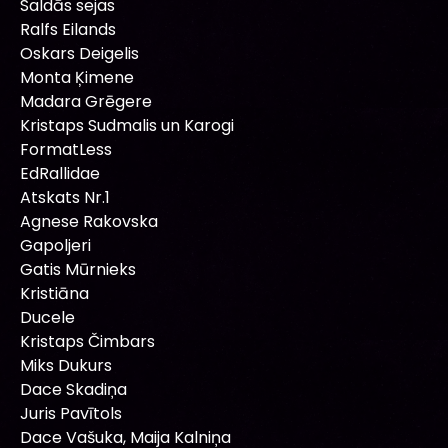
Saldās sejas
Ralfs Eilands
Oskars Deigelis
Monta Ķimene
Madara Grēgere
Kristaps Sudmalis un Karogi
FormatLess
EdRallidae
Atskats Nr.1
Agnese Rakovska
Gapoljeri
Gatis Mūrnieks
Kristiāna
Ducele
Kristaps Čimbars
Miks Dukurs
Dace Skadiņa
Juris Pavītols
Dace Vašuka, Maija Kalniņa