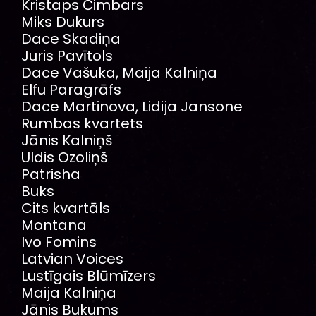
Kristaps Čimbars
Miks Dukurs
Dace Skadiņa
Juris Pavītols
Dace Vašuka, Maija Kalniņa
Elfu Paragrāfs
Dace Martinova, Lidija Jansone
Rumbas kvartets
Jānis Kalniņš
Uldis Ozoliņš
Patrisha
Buks
Cits kvartāls
Montana
Ivo Fomins
Latvian Voices
Lustīgais Blūmīzers
Maija Kalniņa
Jānis Bukums