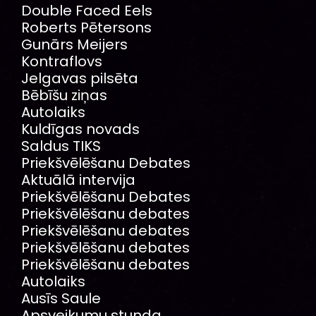
Double Faced Eels
Roberts Pētersons
Gunārs Meijers
Kontraflovs
Jelgavas pilsēta
Bēbīšu ziņas
Autolaiks
Kuldīgas novads
Saldus TIKS
Priekšvēlēšanu Debates
Aktuālā intervija
Priekšvēlēšanu Debates
Priekšvēlēšanu debates
Priekšvēlēšanu debates
Priekšvēlēšanu debates
Priekšvēlēšanu debates
Autolaiks
Ausīs Saule
Apsveikumu stunda