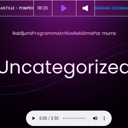
181:24
ASTILLE -
POMPEII
NĀKAMĀ DZIESMA
Raidījumi
Programma
Arhīvs
Reklāma
Par mums
Uncategorize