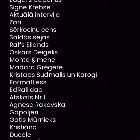
Signe Krebse
Aktuālā intervija
Zari
Sērkociņu cehs
Saldās sejas
Ralfs Eilands
Oskars Deigelis
Monta Ķimene
Madara Grēgere
Kristaps Sudmalis un Karogi
FormatLess
EdRallidae
Atskats Nr.1
Agnese Rakovska
Gapoljeri
Gatis Mūrnieks
Kristiāna
Ducele