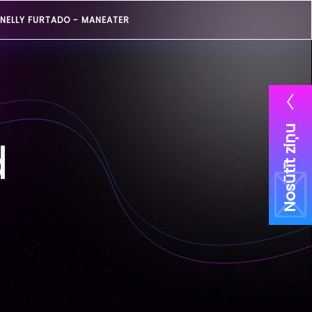
NELLY FURTADO -
MANEATER
Nosūtīt ziņu
d