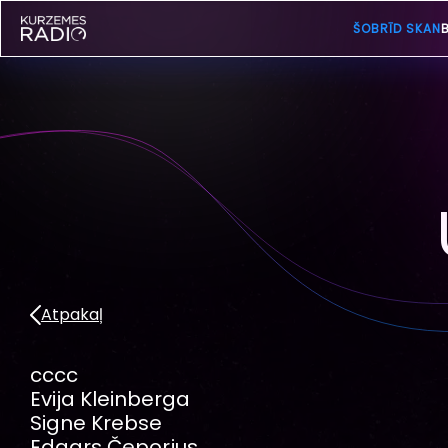
ŠOBRĪD SKAN
B
Atpakaļ
cccc
Evija Kleinberga
Signe Krebse
Edgars Čeporjus