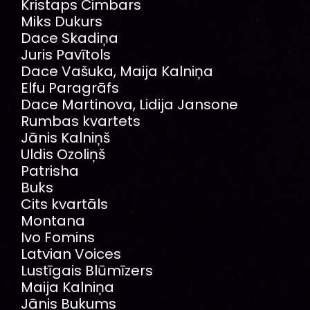
Kristaps Čimbars
Miks Dukurs
Dace Skadiņa
Juris Pavītols
Dace Vašuka, Maija Kalniņa
Elfu Paragrāfs
Dace Martinova, Lidija Jansone
Rumbas kvartets
Jānis Kalniņš
Uldis Ozoliņš
Patrisha
Buks
Cits kvartāls
Montana
Ivo Fomins
Latvian Voices
Lustīgais Blūmīzers
Maija Kalniņa
Jānis Bukums