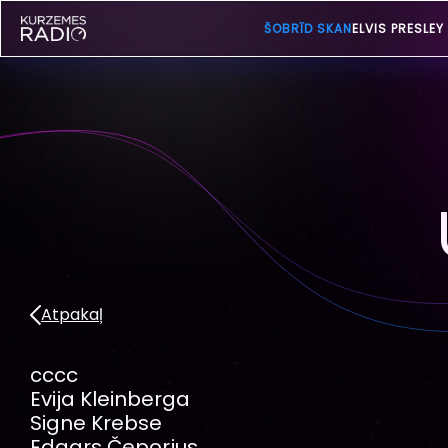
ŠOBRĪD SKAN
ELVIS PRESLEY
Atpakaļ
cccc
Evija Kleinberga
Signe Krebse
Edgars Čeporjus