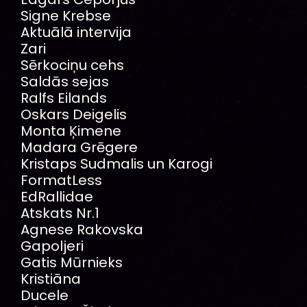
Signe Krebse
Aktuālā intervija
Zari
Sērkociņu cehs
Saldās sejas
Ralfs Eilands
Oskars Deigelis
Monta Ķimene
Madara Grēgere
Kristaps Sudmalis un Karogi
FormatLess
EdRallidae
Atskats Nr.1
Agnese Rakovska
Gapoljeri
Gatis Mūrnieks
Kristiāna
Ducele