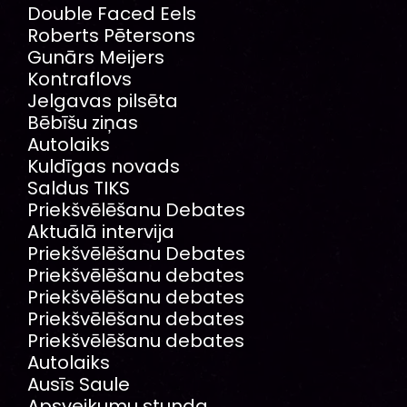
Double Faced Eels
Roberts Pētersons
Gunārs Meijers
Kontraflovs
Jelgavas pilsēta
Bēbīšu ziņas
Autolaiks
Kuldīgas novads
Saldus TIKS
Priekšvēlēšanu Debates
Aktuālā intervija
Priekšvēlēšanu Debates
Priekšvēlēšanu debates
Priekšvēlēšanu debates
Priekšvēlēšanu debates
Priekšvēlēšanu debates
Autolaiks
Ausīs Saule
Apsveikumu stunda