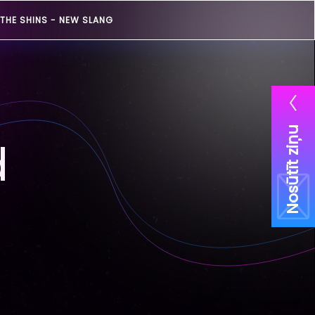
THE SHINS -
NEW SLANG
Nosūtīt ziņu
d