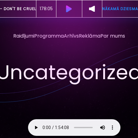
178:02
 -
DON'T BE CRUEL
NĀKAMĀ DZIESMA
Raidījumi
Programma
Arhīvs
Reklāma
Par mums
Uncategorize