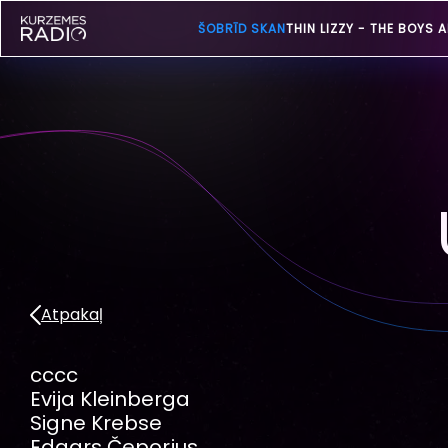
ŠOBRĪD SKAN
THIN LIZZY -
THE BOYS A
Atpakaļ
cccc
Evija Kleinberga
Signe Krebse
Edgars Čeporjus