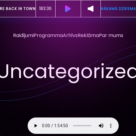
183:30
RE BACK IN TOWN
NĀKAMĀ DZIESMA
Raidījumi
Programma
Arhīvs
Reklāma
Par mums
Uncategorize