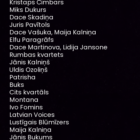
Kristaps Čimbars
Miks Dukurs
Dace Skadiņa
Juris Pavītols
Dace Vašuka, Maija Kalniņa
Elfu Paragrāfs
Dace Martinova, Lidija Jansone
Rumbas kvartets
Jānis Kalniņš
Uldis Ozoliņš
Patrisha
Buks
Cits kvartāls
Montana
Ivo Fomins
Latvian Voices
Lustīgais Blūmīzers
Maija Kalniņa
Jānis Bukums