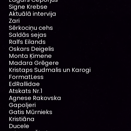
Signe Krebse
Aktuālā intervija
Zari
Sērkociņu cehs
Saldās sejas
Ralfs Eilands
Oskars Deigelis
Monta Ķimene
Madara Grēgere
Kristaps Sudmalis un Karogi
FormatLess
EdRallidae
Atskats Nr.1
Agnese Rakovska
Gapoljeri
Gatis Mūrnieks
Kristiāna
Ducele