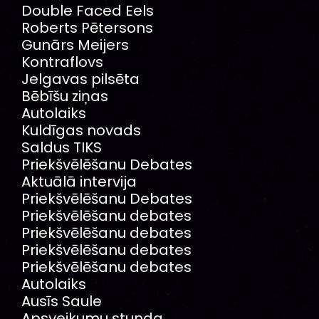
Double Faced Eels
Roberts Pētersons
Gunārs Meijers
Kontraflovs
Jelgavas pilsēta
Bēbīšu ziņas
Autolaiks
Kuldīgas novads
Saldus TIKS
Priekšvēlēšanu Debates
Aktuālā intervija
Priekšvēlēšanu Debates
Priekšvēlēšanu debates
Priekšvēlēšanu debates
Priekšvēlēšanu debates
Priekšvēlēšanu debates
Autolaiks
Ausīs Saule
Apsveikumu stunda