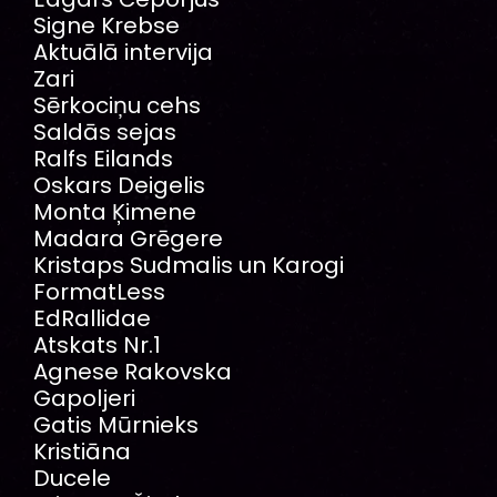
Signe Krebse
Aktuālā intervija
Zari
Sērkociņu cehs
Saldās sejas
Ralfs Eilands
Oskars Deigelis
Monta Ķimene
Madara Grēgere
Kristaps Sudmalis un Karogi
FormatLess
EdRallidae
Atskats Nr.1
Agnese Rakovska
Gapoljeri
Gatis Mūrnieks
Kristiāna
Ducele