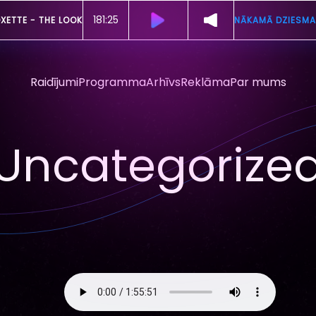
181:19
XETTE -
THE LOOK
NĀKAMĀ DZIESMA
Raidījumi
Programma
Arhīvs
Reklāma
Par mums
Uncategorize