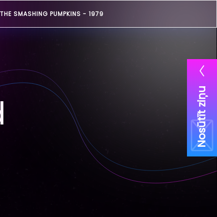
THE SMASHING PUMPKINS -
1979
Nosūtīt ziņu
d