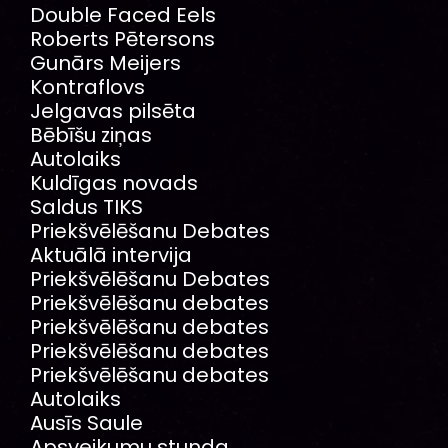
Double Faced Eels
Roberts Pētersons
Gunārs Meijers
Kontraflovs
Jelgavas pilsēta
Bēbīšu ziņas
Autolaiks
Kuldīgas novads
Saldus TIKS
Priekšvēlēšanu Debates
Aktuālā intervija
Priekšvēlēšanu Debates
Priekšvēlēšanu debates
Priekšvēlēšanu debates
Priekšvēlēšanu debates
Priekšvēlēšanu debates
Autolaiks
Ausīs Saule
Apsveikumu stunda