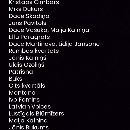
Kristaps Čimbars
Miks Dukurs
Dace Skadiņa
Juris Pavītols
Dace Vašuka, Maija Kalniņa
Elfu Paragrāfs
Dace Martinova, Lidija Jansone
Rumbas kvartets
Jānis Kalniņš
Uldis Ozoliņš
Patrisha
Buks
Cits kvartāls
Montana
Ivo Fomins
Latvian Voices
Lustīgais Blūmīzers
Maija Kalniņa
Jānis Bukums