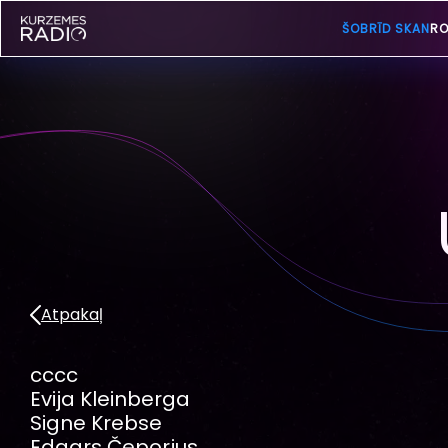
ŠOBRĪD SKAN
RO
Atpakaļ
cccc
Evija Kleinberga
Signe Krebse
Edgars Čeporjus