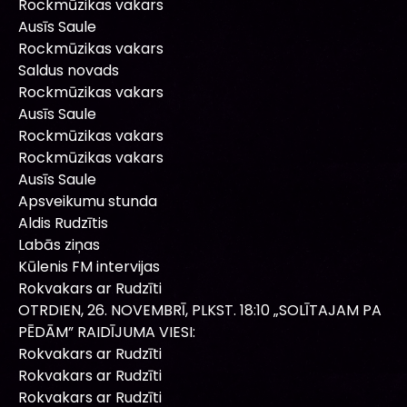
Rockmūzikas vakars
Ausīs Saule
Rockmūzikas vakars
Saldus novads
Rockmūzikas vakars
Ausīs Saule
Rockmūzikas vakars
Rockmūzikas vakars
Ausīs Saule
Apsveikumu stunda
Aldis Rudzītis
Labās ziņas
Kūlenis FM intervijas
Rokvakars ar Rudzīti
OTRDIEN, 26. NOVEMBRĪ, PLKST. 18:10 „SOLĪTAJAM PA
PĒDĀM” RAIDĪJUMA VIESI:
Rokvakars ar Rudzīti
Rokvakars ar Rudzīti
Rokvakars ar Rudzīti