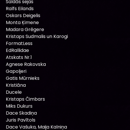
Saldās sejas
Ralfs Eilands
Oskars Deigelis
Monta Ķimene
Madara Grēgere
Kristaps Sudmalis un Karogi
FormatLess
EdRallidae
Atskats Nr.1
Agnese Rakovska
Gapoljeri
Gatis Mūrnieks
Kristiāna
Ducele
Kristaps Čimbars
Miks Dukurs
Dace Skadiņa
Juris Pavītols
Dace Vašuka, Maija Kalniņa