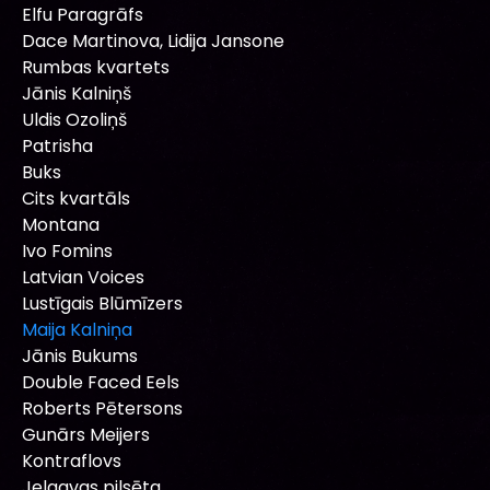
Elfu Paragrāfs
Dace Martinova, Lidija Jansone
Rumbas kvartets
Jānis Kalniņš
Uldis Ozoliņš
Patrisha
Buks
Cits kvartāls
Montana
Ivo Fomins
Latvian Voices
Lustīgais Blūmīzers
Maija Kalniņa
Jānis Bukums
Double Faced Eels
Roberts Pētersons
Gunārs Meijers
Kontraflovs
Jelgavas pilsēta