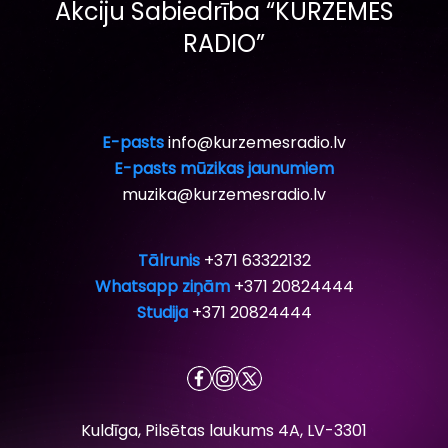
Akciju Sabiedrība “KURZEMES
RADIO”
E-pasts
info@kurzemesradio.lv
E-pasts mūzikas jaunumiem
muzika@kurzemesradio.lv
Tālrunis
+371 63322132
Whatsapp ziņām
+371 20824444
Studija
+371 20824444
Kuldīga, Pilsētas laukums 4A, LV-3301