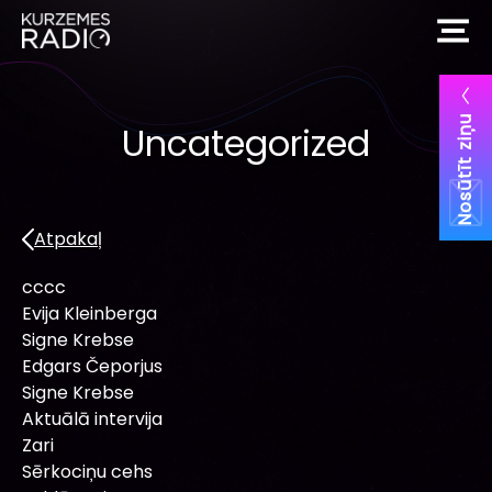
Nosūtīt ziņu
Uncategorized
Atpakaļ
cccc
Evija Kleinberga
Signe Krebse
Edgars Čeporjus
Signe Krebse
Aktuālā intervija
Zari
Sērkociņu cehs