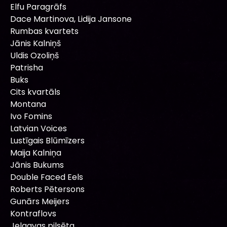
Elfu Paragrāfs
Dace Martinova, Lidija Jansone
Rumbas kvartets
Jānis Kalniņš
Uldis Ozoliņš
Patrisha
Buks
Cits kvartāls
Montana
Ivo Fomins
Latvian Voices
Lustīgais Blūmīzers
Maija Kalniņa
Jānis Bukums
Double Faced Eels
Roberts Pētersons
Gunārs Meijers
Kontraflovs
Jelgavas pilsēta