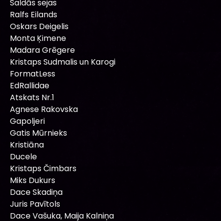
Saldās sejas
Ralfs Eilands
Oskars Deigelis
Monta Ķimene
Madara Grēgere
Kristaps Sudmalis un Karogi
FormatLess
EdRallidae
Atskats Nr.1
Agnese Rakovska
Gapoljeri
Gatis Mūrnieks
Kristiāna
Ducele
Kristaps Čimbars
Miks Dukurs
Dace Skadiņa
Juris Pavītols
Dace Vašuka, Maija Kalniņa