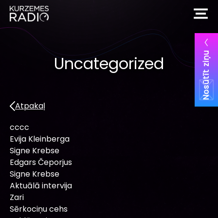
Nosūtīt ziņu
Uncategorized
Atpakaļ
cccc
Evija Kleinberga
Signe Krebse
Edgars Čeporjus
Signe Krebse
Aktuālā intervija
Zari
Sērkociņu cehs