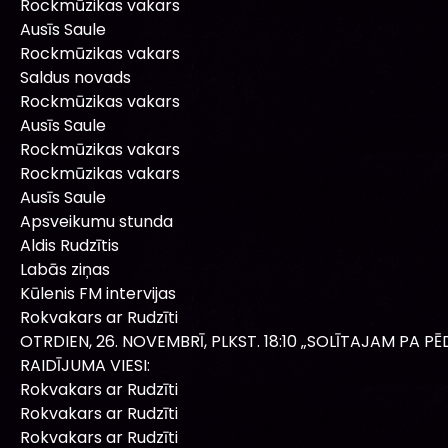
Rockmūzikas vakars
Ausīs Saule
Rockmūzikas vakars
Saldus novads
Rockmūzikas vakars
Ausīs Saule
Rockmūzikas vakars
Rockmūzikas vakars
Ausīs Saule
Apsveikumu stunda
Aldis Rudzītis
Labās ziņas
Kūlenis FM intervijas
Rokvakars ar Rudzīti
OTRDIEN, 26. NOVEMBRĪ, PLKST. 18:10 „SOLĪTAJAM PA P
RAIDĪJUMA VIESI:
Rokvakars ar Rudzīti
Rokvakars ar Rudzīti
Rokvakars ar Rudzīti