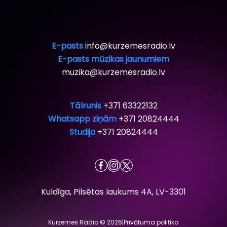
E-pasts
info@kurzemesradio.lv
E-pasts mūzikas jaunumiem
muzika@kurzemesradio.lv
Tālrunis
+371 63322132
Whatsapp ziņām
+371 20824444
Studija
+371 20824444
Kuldīga, Pilsētas laukums 4A, LV-3301
Kurzemes Radio © 2026
|
Privātuma politika