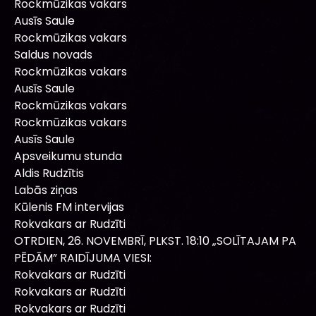
Rockmūzikas vakars
Ausīs Saule
Rockmūzikas vakars
Saldus novads
Rockmūzikas vakars
Ausīs Saule
Rockmūzikas vakars
Rockmūzikas vakars
Ausīs Saule
Apsveikumu stunda
Aldis Rudzītis
Labās ziņas
Kūlenis FM intervijas
Rokvakars ar Rudzīti
OTRDIEN, 26. NOVEMBRĪ, PLKST. 18:10 „SOLĪTAJAM PA
PĒDĀM” RAIDĪJUMA VIESI:
Rokvakars ar Rudzīti
Rokvakars ar Rudzīti
Rokvakars ar Rudzīti