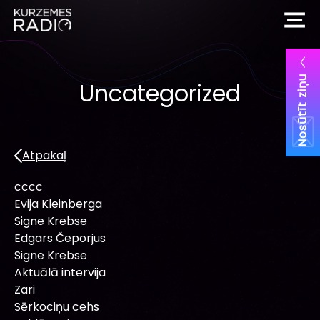
Nosūtīt ziņu
Uncategorized
Atpakaļ
cccc
Evija Kleinberga
Signe Krebse
Edgars Čeporjus
Signe Krebse
Aktuālā intervija
Zari
Sērkociņu cehs