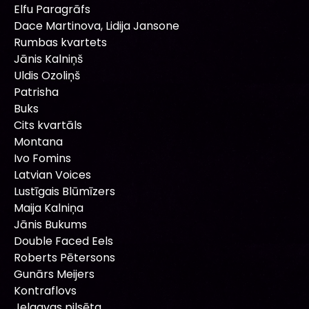
Elfu Paragrāfs
Dace Martinova, Lidija Jansone
Rumbas kvartets
Jānis Kalniņš
Uldis Ozoliņš
Patrisha
Buks
Cits kvartāls
Montana
Ivo Fomins
Latvian Voices
Lustīgais Blūmīzers
Maija Kalniņa
Jānis Bukums
Double Faced Eels
Roberts Pētersons
Gunārs Meijers
Kontraflovs
Jelgavas pilsēta