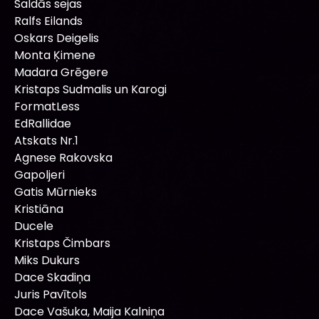
Saldās sejas
Ralfs Eilands
Oskars Deigelis
Monta Ķimene
Madara Grēgere
Kristaps Sudmalis un Karogi
FormatLess
EdRallidae
Atskats Nr.1
Agnese Rakovska
Gapoljeri
Gatis Mūrnieks
Kristiāna
Ducele
Kristaps Čimbars
Miks Dukurs
Dace Skadiņa
Juris Pavītols
Dace Vašuka, Maija Kalniņa