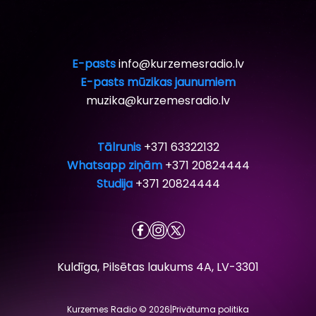
E-pasts
info@kurzemesradio.lv
E-pasts mūzikas jaunumiem
muzika@kurzemesradio.lv
Tālrunis
+371 63322132
Whatsapp ziņām
+371 20824444
Studija
+371 20824444
Kuldīga, Pilsētas laukums 4A, LV-3301
Kurzemes Radio © 2026
|
Privātuma politika