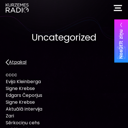
Nosūtīt ziņu
Uncategorized
Atpakaļ
cccc
Evija Kleinberga
Signe Krebse
Edgars Čeporjus
Signe Krebse
Aktuālā intervija
Zari
Sērkociņu cehs