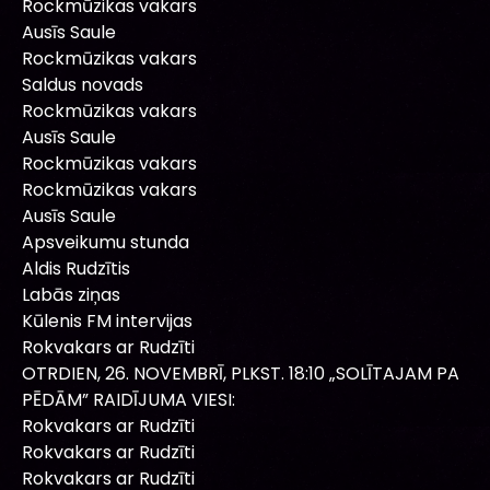
Rockmūzikas vakars
Ausīs Saule
Rockmūzikas vakars
Saldus novads
Rockmūzikas vakars
Ausīs Saule
Rockmūzikas vakars
Rockmūzikas vakars
Ausīs Saule
Apsveikumu stunda
Aldis Rudzītis
Labās ziņas
Kūlenis FM intervijas
Rokvakars ar Rudzīti
OTRDIEN, 26. NOVEMBRĪ, PLKST. 18:10 „SOLĪTAJAM PA
PĒDĀM” RAIDĪJUMA VIESI:
Rokvakars ar Rudzīti
Rokvakars ar Rudzīti
Rokvakars ar Rudzīti