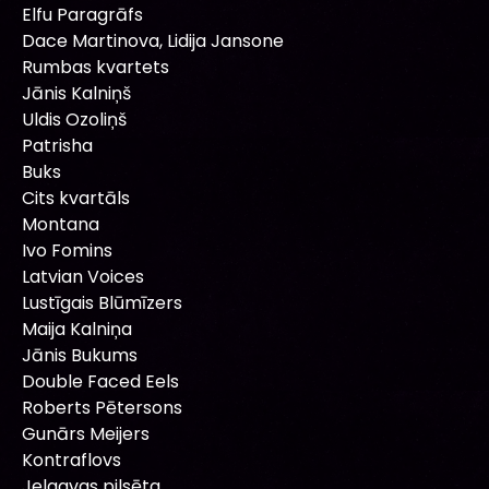
Elfu Paragrāfs
Dace Martinova, Lidija Jansone
Rumbas kvartets
Jānis Kalniņš
Uldis Ozoliņš
Patrisha
Buks
Cits kvartāls
Montana
Ivo Fomins
Latvian Voices
Lustīgais Blūmīzers
Maija Kalniņa
Jānis Bukums
Double Faced Eels
Roberts Pētersons
Gunārs Meijers
Kontraflovs
Jelgavas pilsēta