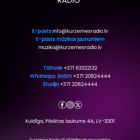
RADIO”
E-pasts
info@kurzemesradio.lv
E-pasts mūzikas jaunumiem
muzika@kurzemesradio.lv
Tālrunis
+371 63322132
Whatsapp ziņām
+371 20824444
Studija
+371 20824444
Kuldīga, Pilsētas laukums 4A, LV-3301
Kurzemes Radio © 2026
|
Privātuma politika