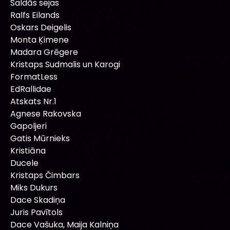
Saldās sejas
Ralfs Eilands
Oskars Deigelis
Monta Ķimene
Madara Grēgere
Kristaps Sudmalis un Karogi
FormatLess
EdRallidae
Atskats Nr.1
Agnese Rakovska
Gapoljeri
Gatis Mūrnieks
Kristiāna
Ducele
Kristaps Čimbars
Miks Dukurs
Dace Skadiņa
Juris Pavītols
Dace Vašuka, Maija Kalniņa