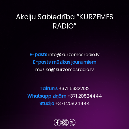
Akciju Sabiedrība “KURZEMES
RADIO”
E-pasts
info@kurzemesradio.lv
E-pasts mūzikas jaunumiem
muzika@kurzemesradio.lv
Tālrunis
+371 63322132
Whatsapp ziņām
+371 20824444
Studija
+371 20824444