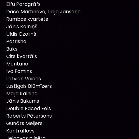
Elfu Paragrāfs
Dace Martinova, Lidija Jansone
Rumbas kvartets
Jānis Kalniņš
Uldis Ozoliņš
Patrisha
Buks
Cits kvartāls
Montana
Ivo Fomins
Latvian Voices
Lustīgais Blūmīzers
Maija Kalniņa
Jānis Bukums
Double Faced Eels
Roberts Pētersons
Gunārs Meijers
Kontraflovs
Jelgavas pilsēta