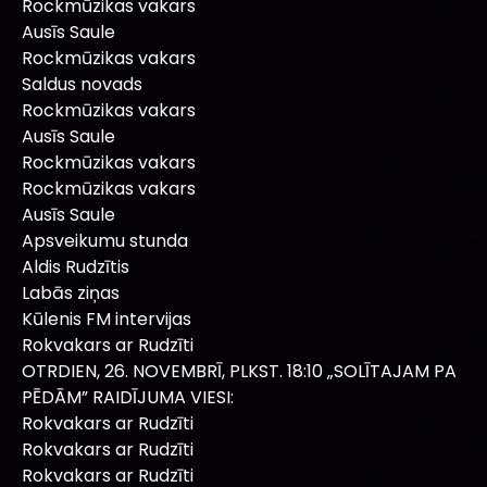
Rockmūzikas vakars
Ausīs Saule
Rockmūzikas vakars
Saldus novads
Rockmūzikas vakars
Ausīs Saule
Rockmūzikas vakars
Rockmūzikas vakars
Ausīs Saule
Apsveikumu stunda
Aldis Rudzītis
Labās ziņas
Kūlenis FM intervijas
Rokvakars ar Rudzīti
OTRDIEN, 26. NOVEMBRĪ, PLKST. 18:10 „SOLĪTAJAM PA
PĒDĀM” RAIDĪJUMA VIESI:
Rokvakars ar Rudzīti
Rokvakars ar Rudzīti
Rokvakars ar Rudzīti