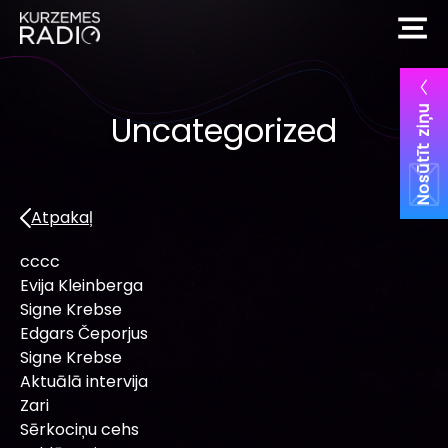
Nosūtīt ziņu
Uncategorized
Atpakaļ
cccc
Evija Kleinberga
Signe Krebse
Edgars Čeporjus
Signe Krebse
Aktuālā intervija
Zari
Sērkociņu cehs