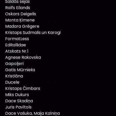
Saldās sejas
Ralfs Eilands
Oskars Deigelis
Monta Ķimene
Madara Grēgere
Kristaps Sudmalis un Karogi
FormatLess
EdRallidae
Atskats Nr.1
Agnese Rakovska
Gapoljeri
Gatis Mūrnieks
Kristiāna
Ducele
Kristaps Čimbars
Miks Dukurs
Dace Skadiņa
Juris Pavītols
Dace Vašuka, Maija Kalniņa