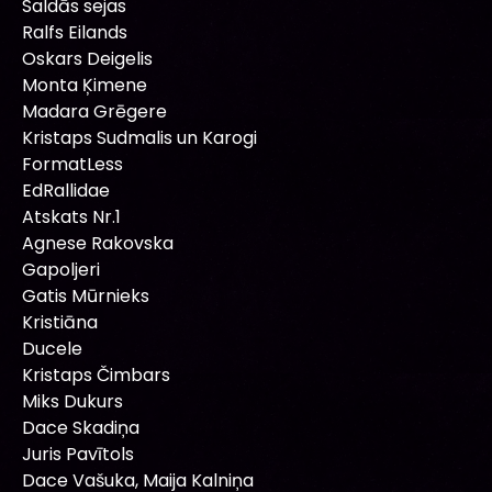
Saldās sejas
Ralfs Eilands
Oskars Deigelis
Monta Ķimene
Madara Grēgere
Kristaps Sudmalis un Karogi
FormatLess
EdRallidae
Atskats Nr.1
Agnese Rakovska
Gapoljeri
Gatis Mūrnieks
Kristiāna
Ducele
Kristaps Čimbars
Miks Dukurs
Dace Skadiņa
Juris Pavītols
Dace Vašuka, Maija Kalniņa