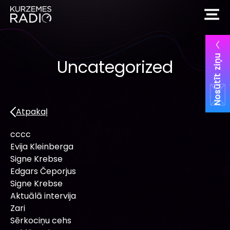
Nosūtīt ziņu
Uncategorized
Atpakaļ
cccc
Evija Kleinberga
Signe Krebse
Edgars Čeporjus
Signe Krebse
Aktuālā intervija
Zari
Sērkociņu cehs