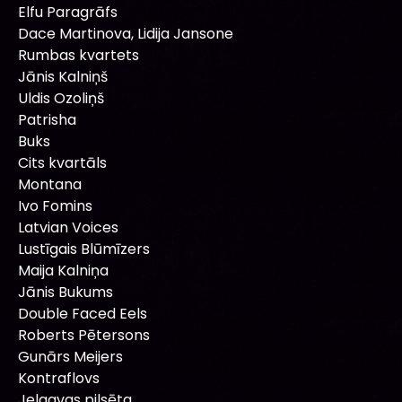
Elfu Paragrāfs
Dace Martinova, Lidija Jansone
Rumbas kvartets
Jānis Kalniņš
Uldis Ozoliņš
Patrisha
Buks
Cits kvartāls
Montana
Ivo Fomins
Latvian Voices
Lustīgais Blūmīzers
Maija Kalniņa
Jānis Bukums
Double Faced Eels
Roberts Pētersons
Gunārs Meijers
Kontraflovs
Jelgavas pilsēta