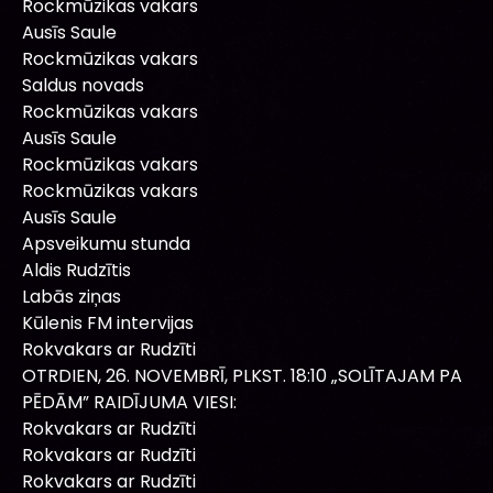
Rockmūzikas vakars
Ausīs Saule
Rockmūzikas vakars
Saldus novads
Rockmūzikas vakars
Ausīs Saule
Rockmūzikas vakars
Rockmūzikas vakars
Ausīs Saule
Apsveikumu stunda
Aldis Rudzītis
Labās ziņas
Kūlenis FM intervijas
Rokvakars ar Rudzīti
OTRDIEN, 26. NOVEMBRĪ, PLKST. 18:10 „SOLĪTAJAM PA
PĒDĀM” RAIDĪJUMA VIESI:
Rokvakars ar Rudzīti
Rokvakars ar Rudzīti
Rokvakars ar Rudzīti