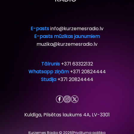
E-pasts
info@kurzemesradio.lv
E-pasts mūzikas jaunumiem
muzika@kurzemesradio.lv
Tālrunis
+371 63322132
Whatsapp ziņām
+371 20824444
Studija
+371 20824444
Kuldīga, Pilsētas laukums 4A, LV-3301
Kurzemes Radio © 2026
|
Privātuma politika