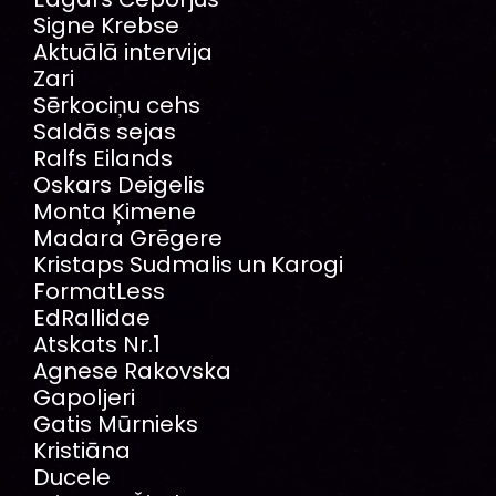
Signe Krebse
Aktuālā intervija
Zari
Sērkociņu cehs
Saldās sejas
Ralfs Eilands
Oskars Deigelis
Monta Ķimene
Madara Grēgere
Kristaps Sudmalis un Karogi
FormatLess
EdRallidae
Atskats Nr.1
Agnese Rakovska
Gapoljeri
Gatis Mūrnieks
Kristiāna
Ducele