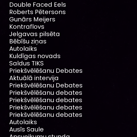
Double Faced Eels
Roberts Pētersons
Gunārs Meijers
Kontraflovs
Jelgavas pilsēta
Bēbīšu ziņas
Autolaiks
Kuldīgas novads
Saldus TIKS
Priekšvēlēšanu Debates
Aktuālā intervija
Priekšvēlēšanu Debates
Priekšvēlēšanu debates
Priekšvēlēšanu debates
Priekšvēlēšanu debates
Priekšvēlēšanu debates
Autolaiks
Ausīs Saule
Apsveikumu stunda