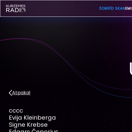
ŠOBRĪD SKAN
EMI
Atpakaļ
cccc
Evija Kleinberga
Signe Krebse
Edgars Čeporjus