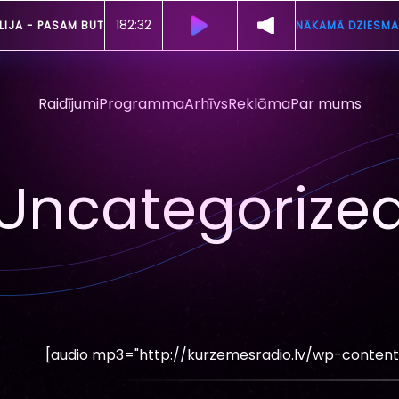
182:29
LIJA -
PASAM BUT
NĀKAMĀ DZIESMA
Raidījumi
Programma
Arhīvs
Reklāma
Par mums
Uncategorize
[audio mp3="http://kurzemesradio.lv/wp-conten