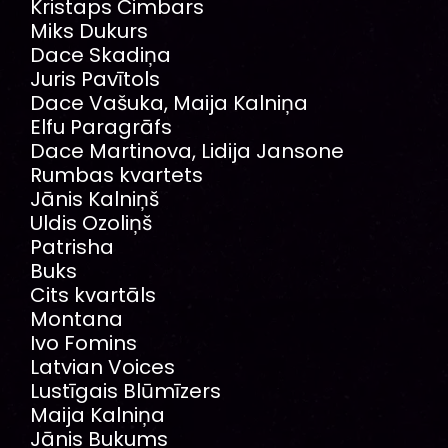
Kristaps Čimbars
Miks Dukurs
Dace Skadiņa
Juris Pavītols
Dace Vašuka, Maija Kalniņa
Elfu Paragrāfs
Dace Martinova, Lidija Jansone
Rumbas kvartets
Jānis Kalniņš
Uldis Ozoliņš
Patrisha
Buks
Cits kvartāls
Montana
Ivo Fomins
Latvian Voices
Lustīgais Blūmīzers
Maija Kalniņa
Jānis Bukums