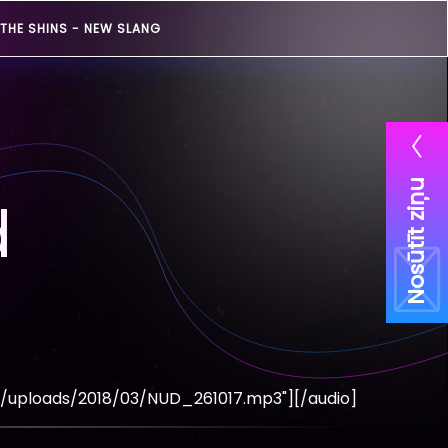
THE SHINS -
NEW SLANG
Nosūtīt ziņu
d
t/uploads/2018/03/NUD_261017.mp3"][/audio]