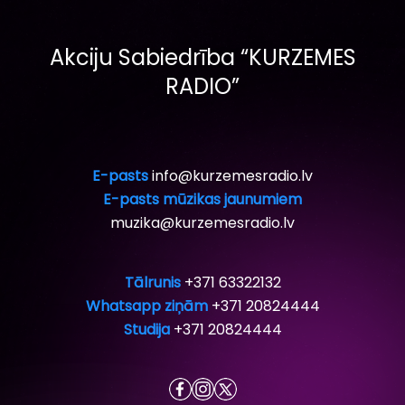
Akciju Sabiedrība “KURZEMES
RADIO”
E-pasts
info@kurzemesradio.lv
E-pasts mūzikas jaunumiem
muzika@kurzemesradio.lv
Tālrunis
+371 63322132
Whatsapp ziņām
+371 20824444
Studija
+371 20824444