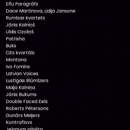
Elfu Paragrāfs
Dace Martinova, Lidija Jansone
Rumbas kvartets
Jānis Kalniņš
Uldis Ozoliņš
Patrisha
Buks
Cits kvartāls
Montana
Ivo Fomins
Latvian Voices
Lustīgais Blūmīzers
Maija Kalniņa
Jānis Bukums
Double Faced Eels
Roberts Pētersons
Gunārs Meijers
Kontraflovs
Jelgavas pilsēta