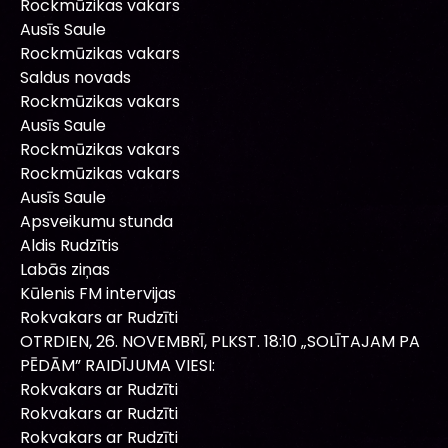
Rockmūzikas vakars
Ausīs Saule
Rockmūzikas vakars
Saldus novads
Rockmūzikas vakars
Ausīs Saule
Rockmūzikas vakars
Rockmūzikas vakars
Ausīs Saule
Apsveikumu stunda
Aldis Rudzītis
Labās ziņas
Kūlenis FM intervijas
Rokvakars ar Rudzīti
OTRDIEN, 26. NOVEMBRĪ, PLKST. 18:10 „SOLĪTAJAM PA
PĒDĀM” RAIDĪJUMA VIESI:
Rokvakars ar Rudzīti
Rokvakars ar Rudzīti
Rokvakars ar Rudzīti