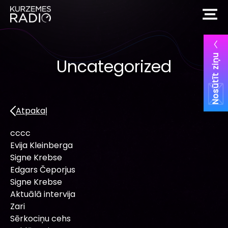
Nosūtīt ziņu
Uncategorized
Atpakaļ
cccc
Evija Kleinberga
Signe Krebse
Edgars Čeporjus
Signe Krebse
Aktuālā intervija
Zari
Sērkociņu cehs