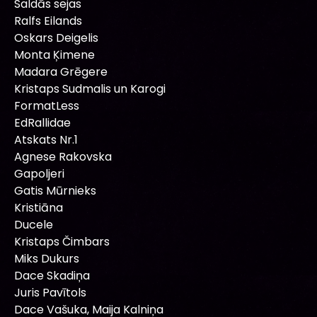
Saldās sejas
Ralfs Eilands
Oskars Deigelis
Monta Ķimene
Madara Grēgere
Kristaps Sudmalis un Karogi
FormatLess
EdRallidae
Atskats Nr.1
Agnese Rakovska
Gapoljeri
Gatis Mūrnieks
Kristiāna
Ducele
Kristaps Čimbars
Miks Dukurs
Dace Skadiņa
Juris Pavītols
Dace Vašuka, Maija Kalniņa