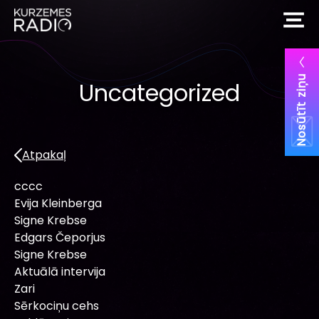
Nosūtīt ziņu
Uncategorized
Atpakaļ
cccc
Evija Kleinberga
Signe Krebse
Edgars Čeporjus
Signe Krebse
Aktuālā intervija
Zari
Sērkociņu cehs