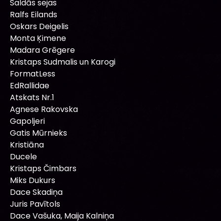
Saldās sejas
Ralfs Eilands
Oskars Deigelis
Monta Ķimene
Madara Grēgere
Kristaps Sudmalis un Karogi
FormatLess
EdRallidae
Atskats Nr.1
Agnese Rakovska
Gapoljeri
Gatis Mūrnieks
Kristiāna
Ducele
Kristaps Čimbars
Miks Dukurs
Dace Skadiņa
Juris Pavītols
Dace Vašuka, Maija Kalniņa