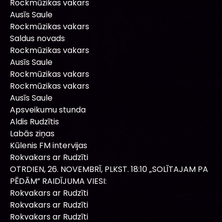
Rockmūzikas vakars
Ausīs Saule
Rockmūzikas vakars
Saldus novads
Rockmūzikas vakars
Ausīs Saule
Rockmūzikas vakars
Rockmūzikas vakars
Ausīs Saule
Apsveikumu stunda
Aldis Rudzītis
Labās ziņas
Kūlenis FM intervijas
Rokvakars ar Rudzīti
OTRDIEN, 26. NOVEMBRĪ, PLKST. 18:10 „SOLĪTAJAM PA
PĒDĀM” RAIDĪJUMA VIESI:
Rokvakars ar Rudzīti
Rokvakars ar Rudzīti
Rokvakars ar Rudzīti