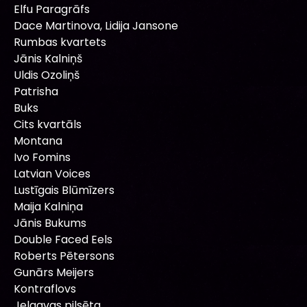
Elfu Paragrāfs
Dace Martinova, Lidija Jansone
Rumbas kvartets
Jānis Kalniņš
Uldis Ozoliņš
Patrisha
Buks
Cits kvartāls
Montana
Ivo Fomins
Latvian Voices
Lustīgais Blūmīzers
Maija Kalniņa
Jānis Bukums
Double Faced Eels
Roberts Pētersons
Gunārs Meijers
Kontraflovs
Jelgavas pilsēta