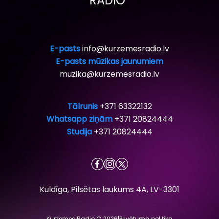
RADIO”
E-pasts
info@kurzemesradio.lv
E-pasts mūzikas jaunumiem
muzika@kurzemesradio.lv
Tālrunis
+371 63322132
Whatsapp ziņām
+371 20824444
Studija
+371 20824444
Kuldīga, Pilsētas laukums 4A, LV-3301
Kurzemes Radio © 2026
|
Privātuma politika