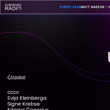
ŠOBRĪD SKAN
KENNY LOGG
Atpakaļ
cccc
Evija Kleinberga
Signe Krebse
Edgars Čeporjus