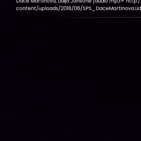
Dace Martinova, Lidija Jansone [audio mp3="http:
content/uploads/2018/06/SPS_DaceMartinova.Lid