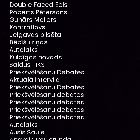
Double Faced Eels
Roberts Pētersons
Gunārs Meijers
Kontraflovs
Jelgavas pilsēta
Bēbīšu ziņas
Autolaiks
Kuldīgas novads
Saldus TIKS
Priekšvēlēšanu Debates
Aktuālā intervija
Priekšvēlēšanu Debates
Priekšvēlēšanu debates
Priekšvēlēšanu debates
Priekšvēlēšanu debates
Priekšvēlēšanu debates
Autolaiks
Ausīs Saule
Apsveikumu stunda