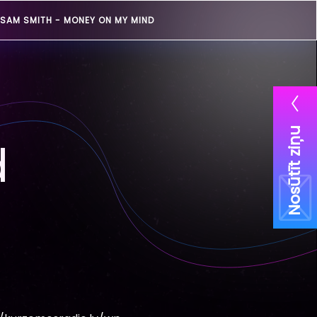
SAM SMITH -
MONEY ON MY MIND
Nosūtīt ziņu
d