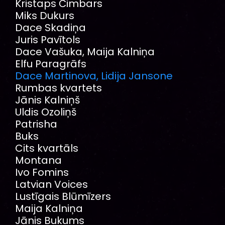
Kristaps Čimbars
Miks Dukurs
Dace Skadiņa
Juris Pavītols
Dace Vašuka, Maija Kalniņa
Elfu Paragrāfs
Dace Martinova, Lidija Jansone
Rumbas kvartets
Jānis Kalniņš
Uldis Ozoliņš
Patrisha
Buks
Cits kvartāls
Montana
Ivo Fomins
Latvian Voices
Lustīgais Blūmīzers
Maija Kalniņa
Jānis Bukums