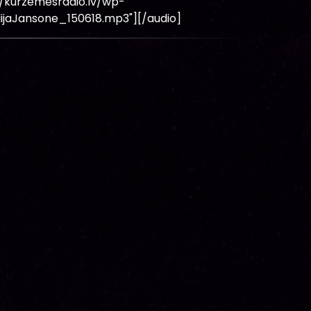
//kurzemesradio.lv/wp-
ijaJansone_150618.mp3"][/audio]