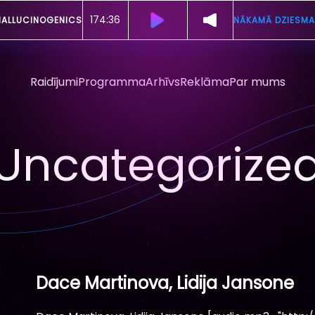
174:30
INS -
FOOTLOOSE
NĀKAMĀ DZIESMA
Raidījumi
Programma
Arhīvs
Reklāma
Par mums
Uncategorize
Dace Martinova, Lidija Jansone