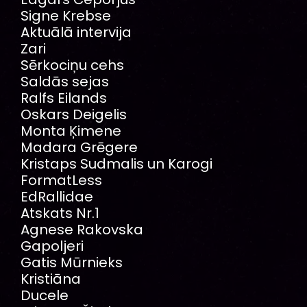
Signe Krebse
Aktuālā intervija
Zari
Sērkociņu cehs
Saldās sejas
Ralfs Eilands
Oskars Deigelis
Monta Ķimene
Madara Grēgere
Kristaps Sudmalis un Karogi
FormatLess
EdRallidae
Atskats Nr.1
Agnese Rakovska
Gapoljeri
Gatis Mūrnieks
Kristiāna
Ducele