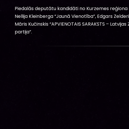
Piedalās deputātu kandidāti no Kurzemes reģiona s
Nellija Kleinberga “Jaunā Vienotība”, Edgars Zelde
Māris Kučinskis “APVIENOTAIS SARAKSTS – Latvijas Za
partija”.