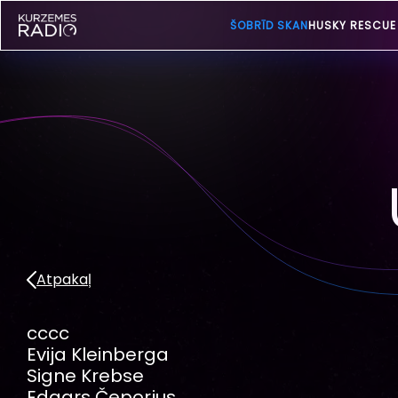
ŠOBRĪD SKAN
HUSKY RESCUE
Atpakaļ
cccc
Evija Kleinberga
Signe Krebse
Edgars Čeporjus