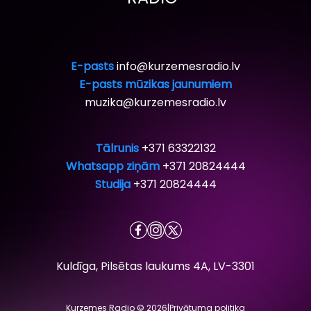
E-pasts
info@kurzemesradio.lv
E-pasts mūzikas jaunumiem
muzika@kurzemesradio.lv
Tālrunis
+371 63322132
Whatsapp ziņām
+371 20824444
Studija
+371 20824444
Kuldīga, Pilsētas laukums 4A, LV-3301
Kurzemes Radio © 2026
|
Privātuma politika