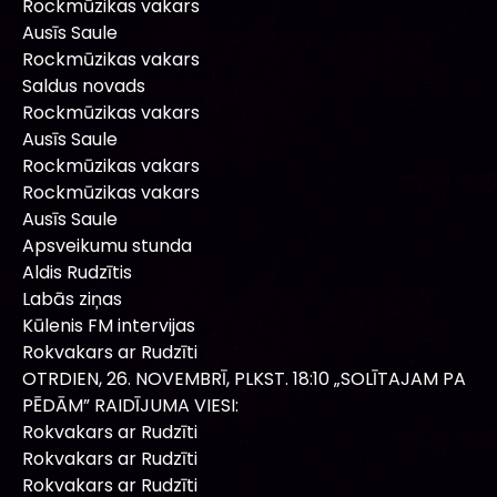
Rockmūzikas vakars
Ausīs Saule
Rockmūzikas vakars
Saldus novads
Rockmūzikas vakars
Ausīs Saule
Rockmūzikas vakars
Rockmūzikas vakars
Ausīs Saule
Apsveikumu stunda
Aldis Rudzītis
Labās ziņas
Kūlenis FM intervijas
Rokvakars ar Rudzīti
OTRDIEN, 26. NOVEMBRĪ, PLKST. 18:10 „SOLĪTAJAM PA
PĒDĀM” RAIDĪJUMA VIESI:
Rokvakars ar Rudzīti
Rokvakars ar Rudzīti
Rokvakars ar Rudzīti