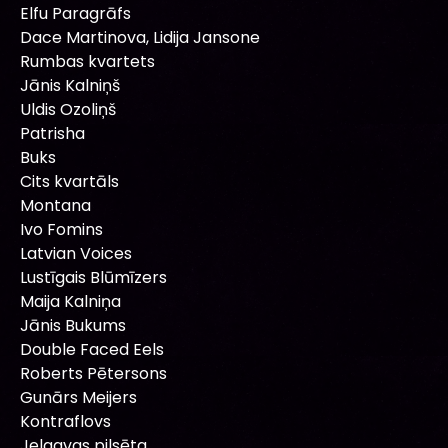
Elfu Paragrāfs
Dace Martinova, Lidija Jansone
Rumbas kvartets
Jānis Kalniņš
Uldis Ozoliņš
Patrisha
Buks
Cits kvartāls
Montana
Ivo Fomins
Latvian Voices
Lustīgais Blūmīzers
Maija Kalniņa
Jānis Bukums
Double Faced Eels
Roberts Pētersons
Gunārs Meijers
Kontraflovs
Jelgavas pilsēta