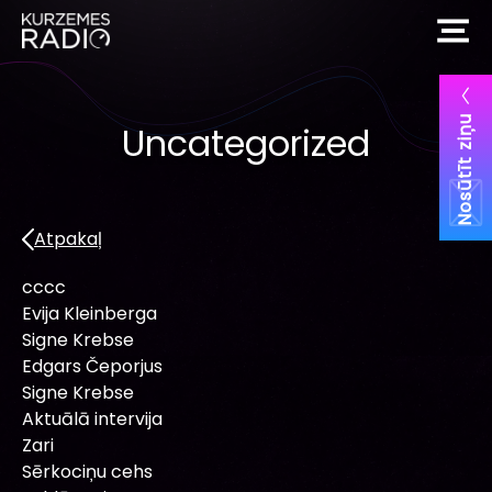
Nosūtīt ziņu
Uncategorized
Atpakaļ
cccc
Evija Kleinberga
Signe Krebse
Edgars Čeporjus
Signe Krebse
Aktuālā intervija
Zari
Sērkociņu cehs