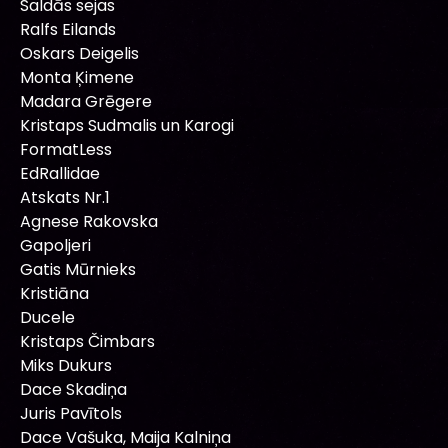
Saldās sejas
Ralfs Eilands
Oskars Deigelis
Monta Ķimene
Madara Grēgere
Kristaps Sudmalis un Karogi
FormatLess
EdRallidae
Atskats Nr.1
Agnese Rakovska
Gapoljeri
Gatis Mūrnieks
Kristiāna
Ducele
Kristaps Čimbars
Miks Dukurs
Dace Skadiņa
Juris Pavītols
Dace Vašuka, Maija Kalniņa