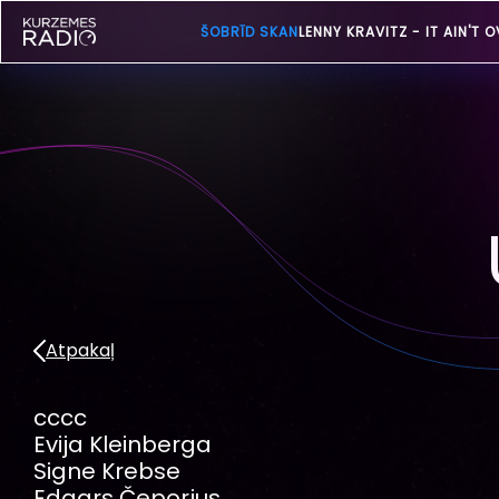
ŠOBRĪD SKAN
LENNY KRAVITZ -
IT AIN'T O
Atpakaļ
cccc
Evija Kleinberga
Signe Krebse
Edgars Čeporjus