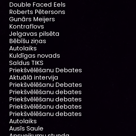
Double Faced Eels
Roberts Pētersons
Gunārs Meijers
Kontraflovs
Jelgavas pilsēta
Bēbīšu ziņas
Autolaiks
Kuldīgas novads
Saldus TIKS
Priekšvēlēšanu Debates
Aktuālā intervija
Priekšvēlēšanu Debates
Priekšvēlēšanu debates
Priekšvēlēšanu debates
Priekšvēlēšanu debates
Priekšvēlēšanu debates
Autolaiks
Ausīs Saule
Apsveikumu stunda