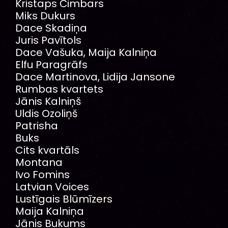
Kristaps Čimbars
Miks Dukurs
Dace Skadiņa
Juris Pavītols
Dace Vašuka, Maija Kalniņa
Elfu Paragrāfs
Dace Martinova, Lidija Jansone
Rumbas kvartets
Jānis Kalniņš
Uldis Ozoliņš
Patrisha
Buks
Cits kvartāls
Montana
Ivo Fomins
Latvian Voices
Lustīgais Blūmīzers
Maija Kalniņa
Jānis Bukums