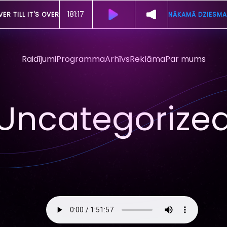
181:11
VER TILL IT'S OVER
NĀKAMĀ DZIESMA
Raidījumi
Programma
Arhīvs
Reklāma
Par mums
Uncategorize