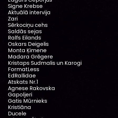
Signe Krebse
Aktuālā intervija
Zari
Sērkociņu cehs
Saldās sejas
Ralfs Eilands
Oskars Deigelis
Monta Ķimene
Madara Grēgere
Kristaps Sudmalis un Karogi
FormatLess
EdRallidae
Atskats Nr.1
Agnese Rakovska
Gapoljeri
Gatis Mūrnieks
Kristiāna
Ducele