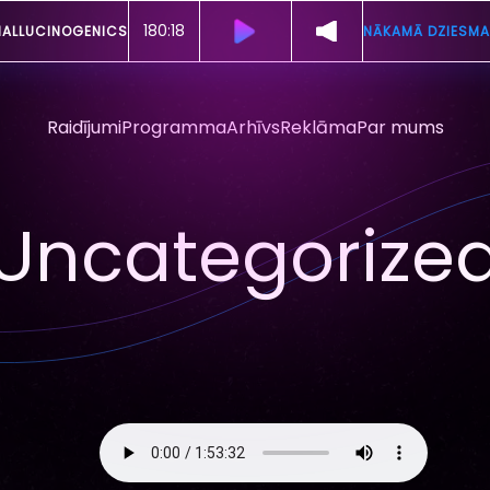
180:12
HALLUCINOGENICS
NĀKAMĀ DZIESMA
Raidījumi
Programma
Arhīvs
Reklāma
Par mums
Uncategorize