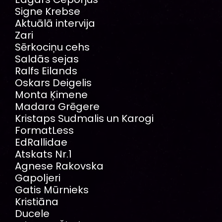
Signe Krebse
Aktuālā intervija
Zari
Sērkociņu cehs
Saldās sejas
Ralfs Eilands
Oskars Deigelis
Monta Ķimene
Madara Grēgere
Kristaps Sudmalis un Karogi
FormatLess
EdRallidae
Atskats Nr.1
Agnese Rakovska
Gapoljeri
Gatis Mūrnieks
Kristiāna
Ducele