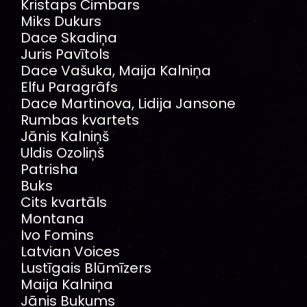
Kristaps Čimbars
Miks Dukurs
Dace Skadiņa
Juris Pavītols
Dace Vašuka, Maija Kalniņa
Elfu Paragrāfs
Dace Martinova, Lidija Jansone
Rumbas kvartets
Jānis Kalniņš
Uldis Ozoliņš
Patrisha
Buks
Cits kvartāls
Montana
Ivo Fomins
Latvian Voices
Lustīgais Blūmīzers
Maija Kalniņa
Jānis Bukums