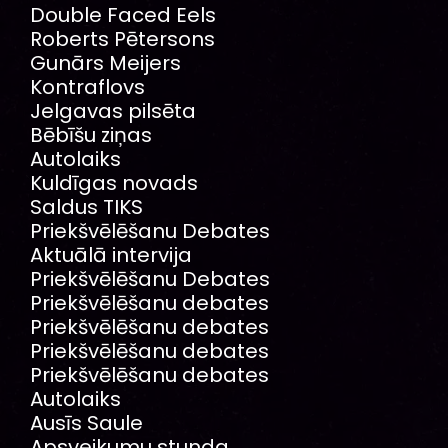
Double Faced Eels
Roberts Pētersons
Gunārs Meijers
Kontraflovs
Jelgavas pilsēta
Bēbīšu ziņas
Autolaiks
Kuldīgas novads
Saldus TIKS
Priekšvēlēšanu Debates
Aktuālā intervija
Priekšvēlēšanu Debates
Priekšvēlēšanu debates
Priekšvēlēšanu debates
Priekšvēlēšanu debates
Priekšvēlēšanu debates
Autolaiks
Ausīs Saule
Apsveikumu stunda