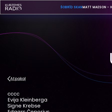
ŠOBRĪD SKAN
MATT MAESON -
Atpakaļ
cccc
Evija Kleinberga
Signe Krebse
Edgars Čeporjus