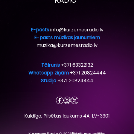
RADIO”
E-pasts
info@kurzemesradio.lv
E-pasts mūzikas jaunumiem
muzika@kurzemesradio.lv
Tālrunis
+371 63322132
Whatsapp ziņām
+371 20824444
Studija
+371 20824444
Kuldīga, Pilsētas laukums 4A, LV-3301
Kurzemes Radio © 2026
|
Privātuma politika