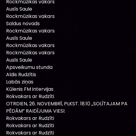
Rockmūzikas vakars
Ausīs Saule
Rockmūzikas vakars
Saldus novads
Rockmūzikas vakars
Ausīs Saule
Rockmūzikas vakars
Rockmūzikas vakars
Ausīs Saule
Apsveikumu stunda
Aldis Rudzītis
Labās ziņas
Kūlenis FM intervijas
Rokvakars ar Rudzīti
OTRDIEN, 26. NOVEMBRĪ, PLKST. 18:10 „SOLĪTAJAM PA
PĒDĀM” RAIDĪJUMA VIESI:
Rokvakars ar Rudzīti
Rokvakars ar Rudzīti
Rokvakars ar Rudzīti