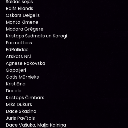
Saldās sejas
Ralfs Eilands
Oskars Deigelis
Monta Ķimene
Madara Grēgere
Kristaps Sudmalis un Karogi
FormatLess
EdRallidae
Atskats Nr.1
Agnese Rakovska
Gapoljeri
Gatis Mūrnieks
Kristiāna
Ducele
Kristaps Čimbars
Miks Dukurs
Dace Skadiņa
Juris Pavītols
Dace Vašuka, Maija Kalniņa