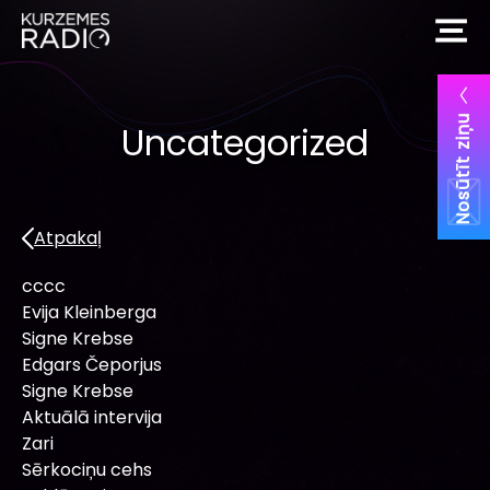
Nosūtīt ziņu
Uncategorized
Atpakaļ
cccc
Evija Kleinberga
Signe Krebse
Edgars Čeporjus
Signe Krebse
Aktuālā intervija
Zari
Sērkociņu cehs