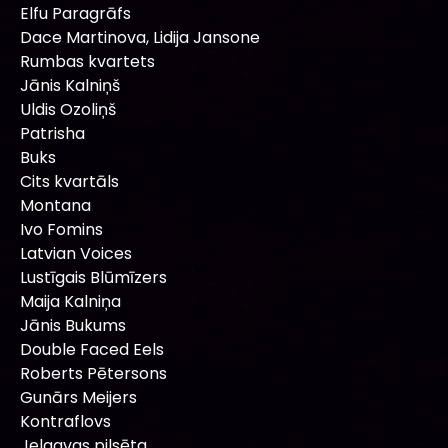
Elfu Paragrāfs
Dace Martinova, Lidija Jansone
Rumbas kvartets
Jānis Kalniņš
Uldis Ozoliņš
Patrisha
Buks
Cits kvartāls
Montana
Ivo Fomins
Latvian Voices
Lustīgais Blūmīzers
Maija Kalniņa
Jānis Bukums
Double Faced Eels
Roberts Pētersons
Gunārs Meijers
Kontraflovs
Jelgavas pilsēta